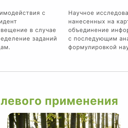
имодействия с
Научное исследова
идент
нанесенных на карт
вещение в случае
объединение инфо
ределение заданий
с последующим ан
ам.
формулировкой на
левого применения