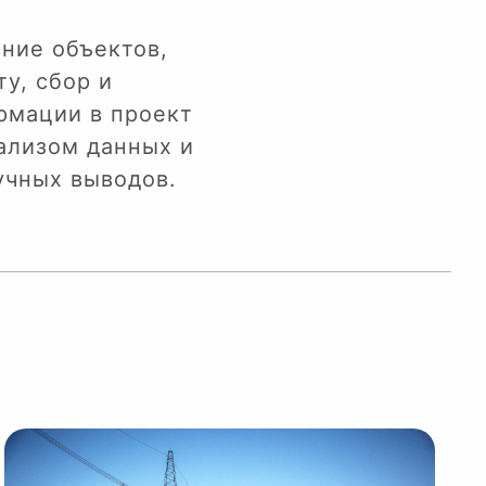
ние объектов,
у, сбор и
рмации в проект
ализом данных и
учных выводов.